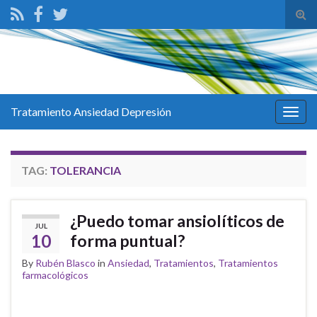
Tog
sear
for
Tratamiento Ansiedad Depresión
Togg
navig
TAG:
TOLERANCIA
¿Puedo tomar ansiolíticos de
JUL
10
forma puntual?
By
Rubén Blasco
in
Ansiedad
,
Tratamientos
,
Tratamientos
farmacológicos