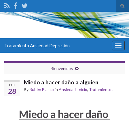
Tog
sear
for
Tratamiento Ansiedad Depresión
Togg
navig
Bienvenidos
Miedo a hacer daño a alguien
FEB
28
By
Rubén Blasco
in
Ansiedad
,
Inicio
,
Tratamientos
Miedo a hacer daño