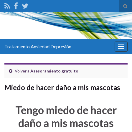
Tog
sear
for
Tratamiento Ansiedad Depresión
Togg
navig
Volver a
Asesoramiento gratuito
Miedo de hacer daño a mis mascotas
Tengo miedo de hacer
daño a mis mascotas