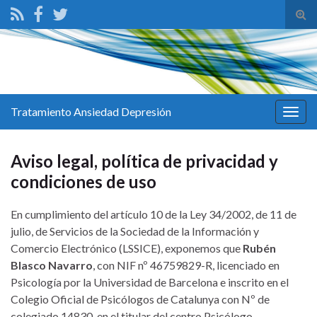
Tog
sear
for
Tratamiento Ansiedad Depresión
Togg
navig
Aviso legal, política de privacidad y
condiciones de uso
En cumplimiento del artículo 10 de la Ley 34/2002, de 11 de
julio, de Servicios de la Sociedad de la Información y
Comercio Electrónico (LSSICE), exponemos que
Rubén
Blasco Navarro
, con NIF nº 46759829-R, licenciado en
Psicología por la Universidad de Barcelona e inscrito en el
Colegio Oficial de Psicólogos de Catalunya con Nº de
colegiado 14830, en el titular del centro
Psicólogo