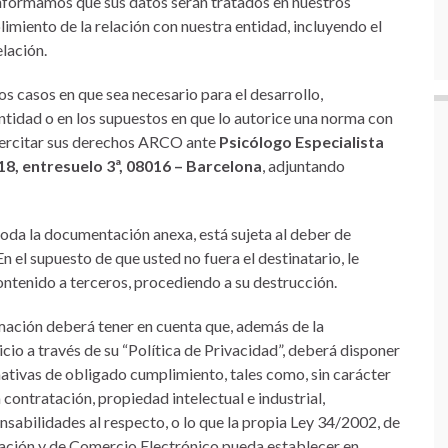
informamos que sus datos serán tratados en nuestros
limiento de la relación con nuestra entidad, incluyendo el
lación.
s casos en que sea necesario para el desarrollo,
ntidad o en los supuestos en que lo autorice una norma con
jercitar sus derechos ARCO ante
Psicólogo Especialista
18, entresuelo 3ª, 08016 – Barcelona
, adjuntando
toda la documentación anexa, está sujeta al deber de
n el supuesto de que usted no fuera el destinatario, le
ontenido a terceros, procediendo a su destrucción.
rmación deberá tener en cuenta que, además de la
vicio a través de su “Política de Privacidad”, deberá disponer
mativas de obligado cumplimiento, tales como, sin carácter
 contratación, propiedad intelectual e industrial,
nsabilidades al respecto, o lo que la propia Ley 34/2002, de
rmación y de Comercio Electrónico pueda establecer en