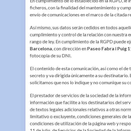
En cumplimiento de lo establecido en la RGPD, le 
ficheros, con la finalidad del mantenimiento y cump
envío de comunicaciones en el marco de la citada re
Así mismo, sus datos serán cedidos en todos aquello
cumplimiento y control de la relación con nuestra e
rango de ley. En cumplimiento de la RGPD puede e
Barcelona
, con dirección en
Paseo Fabra i Puig 1
fotocopia de su DNI.
El contenido de esta comunicación, así como el de 
secreto y va dirigida únicamente a su destinatario. E
solicitamos que nos lo indique y no comunique su c
El prestador de servicios de la sociedad de la info
información que facilite a los destinatarios del ser
de textos legales adicionales relativos a otras nor
limitativo o excluyente, condiciones generales de la
condiciones de utilización de la página web y respo
11 de julio, de Servicios de la Sociedad de la Info