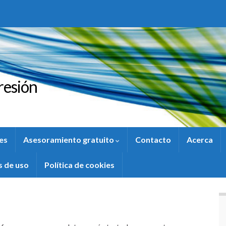
resión
es
Asesoramiento gratuito
Contacto
Acerca
s de uso
Política de cookies