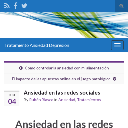
Tog
sear
for
Tratamiento Ansiedad Depresión
Togg
navig
Cómo controlar la ansiedad con mi alimentación
El impacto de las apuestas online en el juego patológico
Ansiedad en las redes sociales
JUN
04
By
Rubén Blasco
in
Ansiedad
,
Tratamientos
Ansiedad en las redes