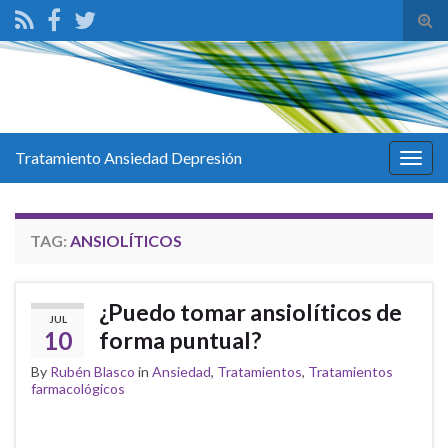
Tog
sear
for
Tratamiento Ansiedad Depresión
Togg
navig
TAG:
ANSIOLÍTICOS
¿Puedo tomar ansiolíticos de
JUL
10
forma puntual?
By
Rubén Blasco
in
Ansiedad
,
Tratamientos
,
Tratamientos
farmacológicos