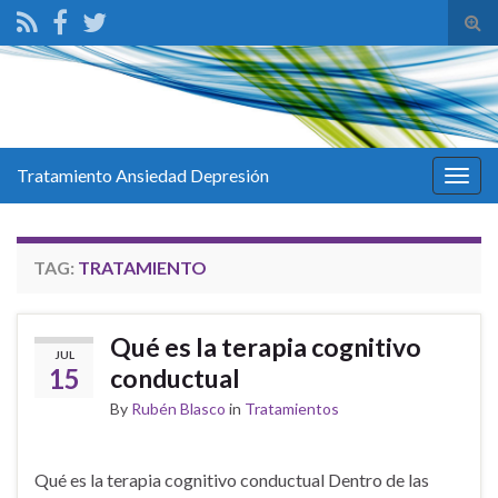
Tog
sear
for
Tratamiento Ansiedad Depresión
Togg
navig
TAG:
TRATAMIENTO
Qué es la terapia cognitivo
JUL
15
conductual
By
Rubén Blasco
in
Tratamientos
Qué es la terapia cognitivo conductual Dentro de las